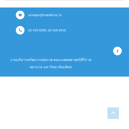
sirirajum@mahidol.ac.th
02-419-8300, 02-419-8418
งานบริหารทรัพยากรสุขภาพ คณะแพทยศาสตร์ศิริราช
พยาบาล มหาวิทยาลัยมหิดล