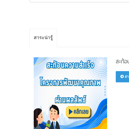
สาระน่ารู้
สะท้
อ่า