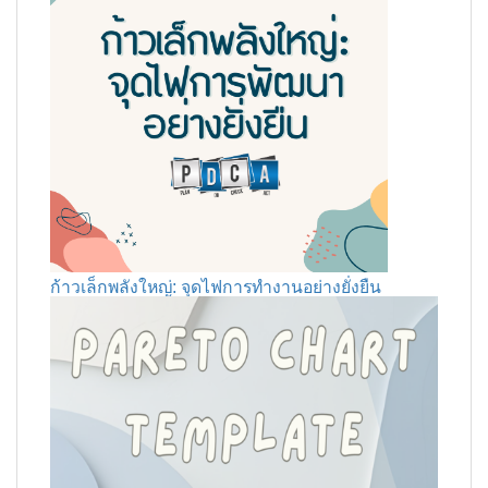
ก้าวเล็กพลังใหญ่: จุดไฟการทำงานอย่างยั่งยืน