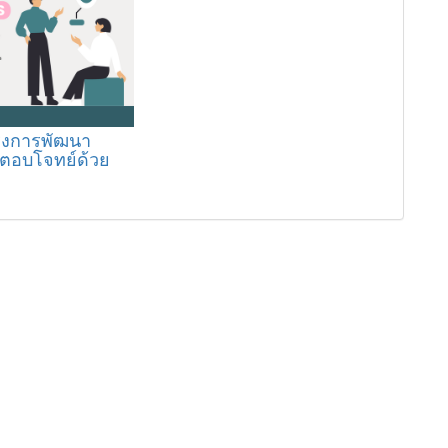
รงการพัฒนา
่ตอบโจทย์ด้วย