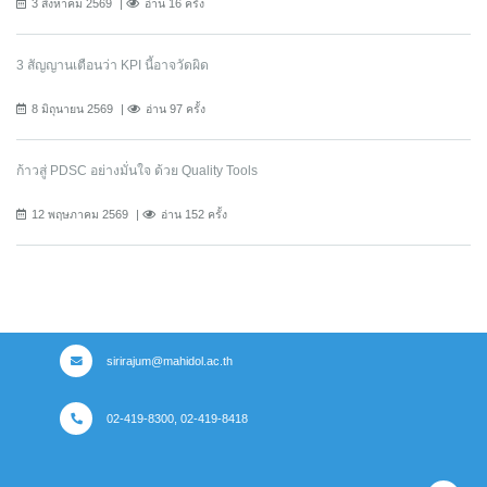
3 สิงหาคม 2569
อ่าน 16 ครั้ง
3 สัญญานเตือนว่า KPI นี้อาจวัดผิด
8 มิถุนายน 2569
อ่าน 97 ครั้ง
ก้าวสู่ PDSC อย่างมั่นใจ ด้วย Quality Tools
12 พฤษภาคม 2569
อ่าน 152 ครั้ง
sirirajum@mahidol.ac.th
02-419-8300, 02-419-8418