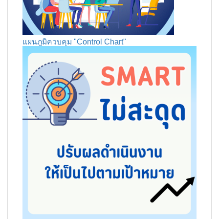
แผนภูมิควบคุม "Control Chart"