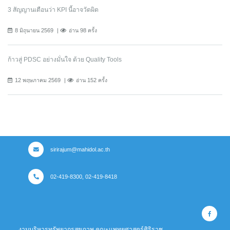
3 สัญญานเตือนว่า KPI นี้อาจวัดผิด
8 มิถุนายน 2569
อ่าน 98 ครั้ง
ก้าวสู่ PDSC อย่างมั่นใจ ด้วย Quality Tools
12 พฤษภาคม 2569
อ่าน 152 ครั้ง
sirirajum@mahidol.ac.th
02-419-8300, 02-419-8418
งานบริหารทรัพยากรสุขภาพ คณะแพทยศาสตร์ศิริราช