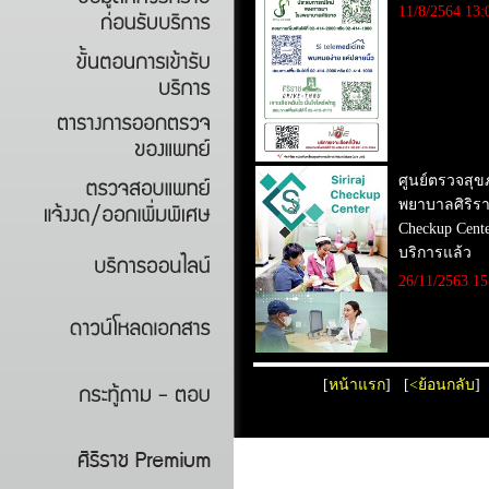
11/8/2564 13:
ศูนย์ตรวจสุ
พยาบาลศิริราช
Checkup Cente
บริการแล้ว
26/11/2563 15
[
หน้าแรก
]
[
<ย้อนกลับ
]