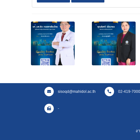
sisoqd@mahidol.ac.th
02-419-7000 
-
ง