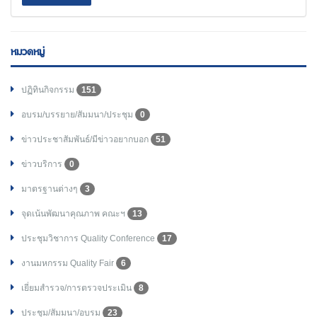
หมวดหมู่
ปฏิทินกิจกรรม
151
อบรม/บรรยาย/สัมมนา/ประชุม
0
ข่าวประชาสัมพันธ์/มีข่าวอยากบอก
51
ข่าวบริการ
0
มาตรฐานต่างๆ
3
จุดเน้นพัฒนาคุณภาพ คณะฯ
13
ประชุมวิชาการ Quality Conference
17
งานมหกรรม Quality Fair
6
เยี่ยมสำรวจ/การตรวจประเมิน
8
ประชุม/สัมมนา/อบรม
23