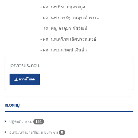
- ผศ. นพ.ธีระ ฤชุตระกูล
- ผศ. นพ.บวรรัฐ วนดุรงค์วรรณ
- รศ. พญ.อรอุมา ชัยวัฒน์
- ผศ. นพ.ตรีภพ เลิศบรรณพงษ์
- ผศ. นพ.มนวัฒน์ เงินฉ่ำ
เอกสารประกอบ
ดาวน์โหลด
หมวดหมู่
ปฏิทินกิจกรรม
151
อบรม/บรรยาย/สัมมนา/ประชุม
0