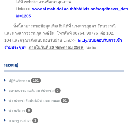
ได้ที่ website งานพัฒนาคุณภาพ
Link>>>
www.si.mahidol.ac.th/th/division/soqd/news_det
id=1205
ทั้งนี้สามารถขอข้อมูลเพิ่มเติมได้ที่ นางสาวภูธดา รัตนวรรณี
และนางสาววรรณกุล วงษ์ยืน โทรศัพท์ 98764, 98776 ต่อ 102,
104 และกรุณาส่งแบบตอบรับผ่าน Link>>
bit.ly/แบบตอบรับการเข้า
ร่วมประชุมฯ
ภายในวันที่
20 พฤษภาคม 2569
นะคะ
หมวดหมู่
ปฏิทินกิจกรรม
151
อบรม/บรรยาย/สัมมนา/ประชุม
0
ข่าวประชาสัมพันธ์/มีข่าวอยากบอก
51
ข่าวบริการ
0
มาตรฐานต่างๆ
3