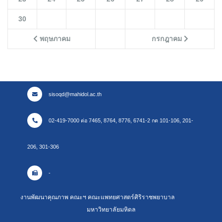
30
พฤษภาคม
กรกฎาคม
sisoqd@mahidol.ac.th
02-419-7000 ต่อ 7465, 8764, 8776, 6741-2 กด 101-106, 201-
206, 301-306
-
งานพัฒนาคุณภาพ คณะฯ คณะแพทยศาสตร์ศิริราชพยาบาล
มหาวิทยาลัยมหิดล