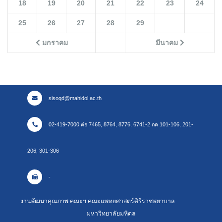
18
19
20
21
22
23
24
25
26
27
28
29
มกราคม
มีนาคม
sisoqd@mahidol.ac.th
02-419-7000 ต่อ 7465, 8764, 8776, 6741-2 กด 101-106, 201-
206, 301-306
-
งานพัฒนาคุณภาพ คณะฯ คณะแพทยศาสตร์ศิริราชพยาบาล
มหาวิทยาลัยมหิดล