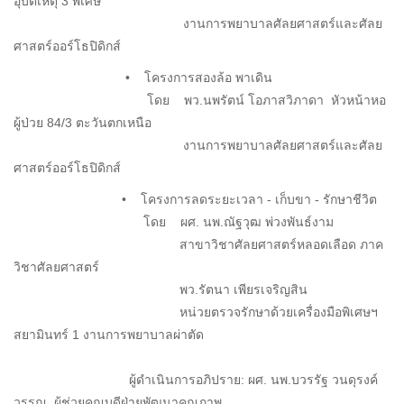
อุบัติเหตุ 3 พิเศษ
งานการพยาบาลศัลยศาสตร์และศัลย
ศาสตร์ออร์โธปิดิกส์
• โครงการสองล้อ พาเดิน
โดย พว.นพรัตน์ โอภาสวิภาดา หัวหน้าหอ
ผู้ป่วย 84/3 ตะวันตกเหนือ
งานการพยาบาลศัลยศาสตร์และศัลย
ศาสตร์ออร์โธปิดิกส์
• โครงการลดระยะเวลา - เก็บขา - รักษาชีวิต
โดย ผศ. นพ.ณัฐวุฒ พ่วงพันธ์งาม
สาขาวิชาศัลยศาสตร์หลอดเลือด ภาค
วิชาศัลยศาสตร์
พว.รัตนา เพียรเจริญสิน
หน่วยตรวจรักษาด้วยเครื่องมือพิเศษฯ
สยามินทร์ 1 งานการพยาบาลผ่าตัด
ผู้ดำเนินการอภิปราย: ผศ. นพ.บวรรัฐ วนดุรงค์
วรรณ ผู้ช่วยคณบดีฝ่ายพัฒนาคุณภาพ