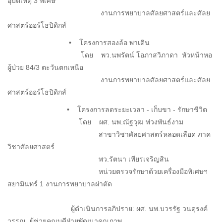
อุบัติเหตุ 3 พิเศษ
งานการพยาบาลศัลยศาสตร์และศัลย
ศาสตร์ออร์โธปิดิกส์
• โครงการสองล้อ พาเดิน
โดย พว.นพรัตน์ โอภาสวิภาดา หัวหน้าหอ
ผู้ป่วย 84/3 ตะวันตกเหนือ
งานการพยาบาลศัลยศาสตร์และศัลย
ศาสตร์ออร์โธปิดิกส์
• โครงการลดระยะเวลา - เก็บขา - รักษาชีวิต
โดย ผศ. นพ.ณัฐวุฒ พ่วงพันธ์งาม
สาขาวิชาศัลยศาสตร์หลอดเลือด ภาค
วิชาศัลยศาสตร์
พว.รัตนา เพียรเจริญสิน
หน่วยตรวจรักษาด้วยเครื่องมือพิเศษฯ
สยามินทร์ 1 งานการพยาบาลผ่าตัด
ผู้ดำเนินการอภิปราย: ผศ. นพ.บวรรัฐ วนดุรงค์
วรรณ ผู้ช่วยคณบดีฝ่ายพัฒนาคุณภาพ