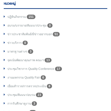
หมวดหมู่
ปฏิทินกิจกรรม
151
อบรม/บรรยาย/สัมมนา/ประชุม
0
ข่าวประชาสัมพันธ์/มีข่าวอยากบอก
51
ข่าวบริการ
0
มาตรฐานต่างๆ
3
จุดเน้นพัฒนาคุณภาพ คณะฯ
13
ประชุมวิชาการ Quality Conference
17
งานมหกรรม Quality Fair
6
เยี่ยมสำรวจ/การตรวจประเมิน
8
ประชุม/สัมมนา/อบรม
23
การรับศึกษาดูงาน
3