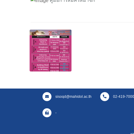
คู่มือการสมัครสมาชิก
sisoqd@mahidol.ac.th
02-419-7000 
-