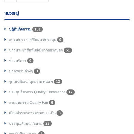
หมวดหมู่
ปฏิทินกิจกรรม
151
อบรม/บรรยาย/สัมมนา/ประชุม
0
ข่าวประชาสัมพันธ์/มีข่าวอยากบอก
51
ข่าวบริการ
0
มาตรฐานต่างๆ
3
จุดเน้นพัฒนาคุณภาพ คณะฯ
13
ประชุมวิชาการ Quality Conference
17
งานมหกรรม Quality Fair
6
เยี่ยมสำรวจ/การตรวจประเมิน
8
ประชุม/สัมมนา/อบรม
23
การรับศึกษาดูงาน
3