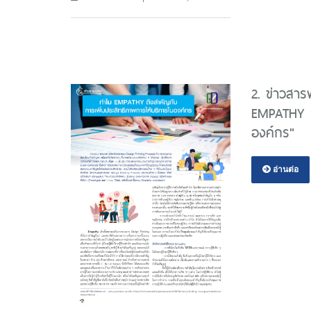
2. ข่าวสา
EMPATHY ถ
องค์กร"
อ่านต่อ