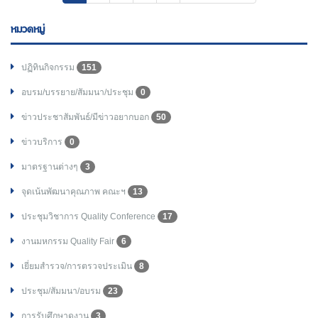
หมวดหมู่
ปฏิทินกิจกรรม
151
อบรม/บรรยาย/สัมมนา/ประชุม
0
ข่าวประชาสัมพันธ์/มีข่าวอยากบอก
50
ข่าวบริการ
0
มาตรฐานต่างๆ
3
จุดเน้นพัฒนาคุณภาพ คณะฯ
13
ประชุมวิชาการ Quality Conference
17
งานมหกรรม Quality Fair
6
เยี่ยมสำรวจ/การตรวจประเมิน
8
ประชุม/สัมมนา/อบรม
23
การรับศึกษาดูงาน
3