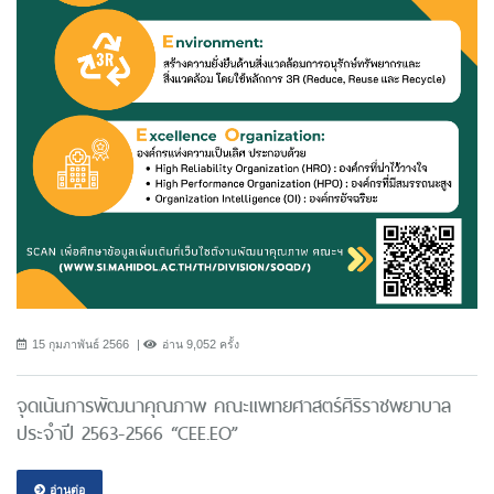
15 กุมภาพันธ์ 2566
อ่าน 9,052 ครั้ง
จุดเน้นการพัฒนาคุณภาพ คณะแพทยศาสตร์ศิริราชพยาบาล
ประจำปี 2563-2566 “CEE.EO”
อ่านต่อ