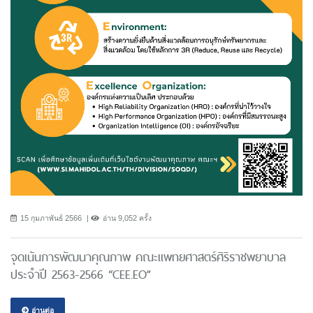
15 กุมภาพันธ์ 2566
อ่าน 9,052 ครั้ง
จุดเน้นการพัฒนาคุณภาพ คณะแพทยศาสตร์ศิริราชพยาบาล
ประจำปี 2563-2566 “CEE.EO”
อ่านต่อ