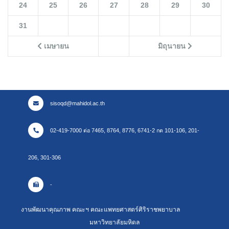
24
25
26
27
28
29
30
31
เมษายน
มิถุนายน
sisoqd@mahidol.ac.th
02-419-7000 ต่อ 7465, 8764, 8776, 6741-2 กด 101-106, 201-
206, 301-306
-
งานพัฒนาคุณภาพ คณะฯ คณะแพทยศาสตร์ศิริราชพยาบาล
มหาวิทยาลัยมหิดล