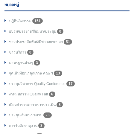
หมวดหมู่
ปฏิทินกิจกรรม
151
อบรม/บรรยาย/สัมมนา/ประชุม
0
ข่าวประชาสัมพันธ์/มีข่าวอยากบอก
51
ข่าวบริการ
0
มาตรฐานต่างๆ
3
จุดเน้นพัฒนาคุณภาพ คณะฯ
13
ประชุมวิชาการ Quality Conference
17
งานมหกรรม Quality Fair
6
เยี่ยมสำรวจ/การตรวจประเมิน
8
ประชุม/สัมมนา/อบรม
23
การรับศึกษาดูงาน
3