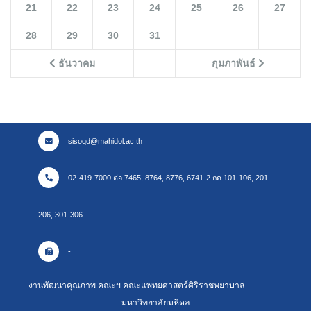
21
22
23
24
25
26
27
28
29
30
31
ธันวาคม
กุมภาพันธ์
sisoqd@mahidol.ac.th
02-419-7000 ต่อ 7465, 8764, 8776, 6741-2 กด 101-106, 201-
206, 301-306
-
งานพัฒนาคุณภาพ คณะฯ คณะแพทยศาสตร์ศิริราชพยาบาล
มหาวิทยาลัยมหิดล