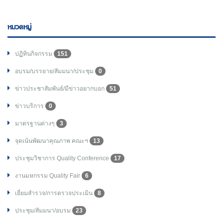
หมวดหมู่
ปฏิทินกิจกรรม
151
อบรม/บรรยาย/สัมมนา/ประชุม
0
ข่าวประชาสัมพันธ์/มีข่าวอยากบอก
51
ข่าวบริการ
0
มาตรฐานต่างๆ
3
จุดเน้นพัฒนาคุณภาพ คณะฯ
13
ประชุมวิชาการ Quality Conference
17
งานมหกรรม Quality Fair
6
เยี่ยมสำรวจ/การตรวจประเมิน
8
ประชุม/สัมมนา/อบรม
23