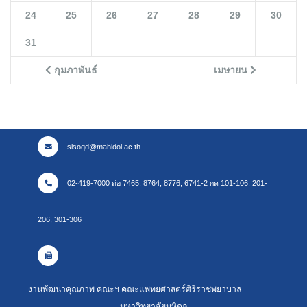
24
25
26
27
28
29
30
31
กุมภาพันธ์
เมษายน
sisoqd@mahidol.ac.th
02-419-7000 ต่อ 7465, 8764, 8776, 6741-2 กด 101-106, 201-
206, 301-306
-
งานพัฒนาคุณภาพ คณะฯ คณะแพทยศาสตร์ศิริราชพยาบาล
มหาวิทยาลัยมหิดล