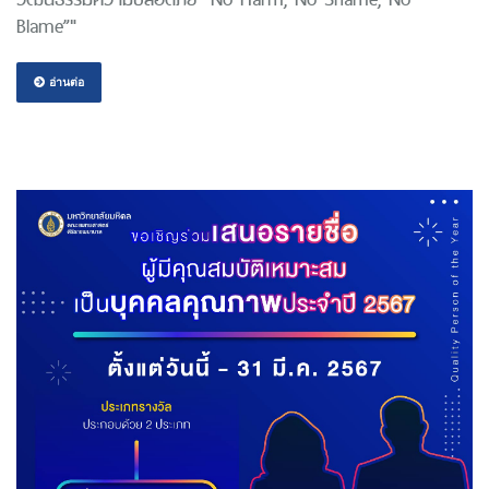
Blame”"
อ่านต่อ