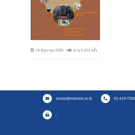
24 มิถุนายน 2556
อ่าน 5,101 ครั้ง
sisoqd@mahidol.ac.th
02-419-7000 
-