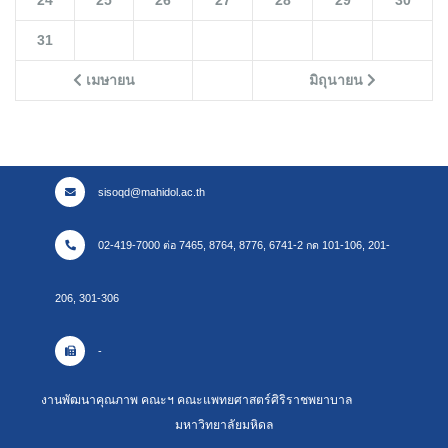
24
25
26
27
28
29
30
31
เมษายน
มิถุนายน
sisoqd@mahidol.ac.th
02-419-7000 ต่อ 7465, 8764, 8776, 6741-2 กด 101-106, 201-
206, 301-306
-
งานพัฒนาคุณภาพ คณะฯ คณะแพทยศาสตร์ศิริราชพยาบาล
มหาวิทยาลัยมหิดล