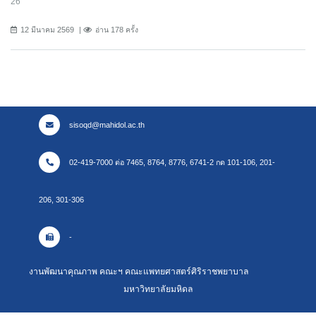
26
12 มีนาคม 2569
อ่าน 178 ครั้ง
sisoqd@mahidol.ac.th
02-419-7000 ต่อ 7465, 8764, 8776, 6741-2 กด 101-106, 201-
206, 301-306
-
งานพัฒนาคุณภาพ คณะฯ คณะแพทยศาสตร์ศิริราชพยาบาล
มหาวิทยาลัยมหิดล