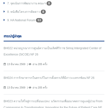
7. จุดเน้นการพัฒนางาน คณะฯ
8
8. หนังสือโครงการติดดาว
8
9. HA National Forum
53
สาระน่ารู้ล่าสุด
BH022 หน่วยบูรณาการศูนย์ความเป็นเลิศศิริราช Siriraj Intergrated Center of
Excellence (SiCOE) NF 26
13 มีนาคม 2569
อ่าน 205 ครั้ง
BH024 การรักษาทารกในครรภ์ในการตั้งครรภ์ที่มีภาวะแทรกซ้อน NF 26
13 มีนาคม 2569
อ่าน 205 ครั้ง
BH023 ความใส่ใจสู่การเปลี่ยนแปลง: นวัตกรรมเพื่ออนาคตการดูแลผู้ป่วย From
Compassion to Transformation: Innovation for the Future of Patient Care NF