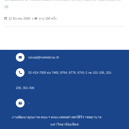
26
12 มีนาคม 2569
อ่าน 180 ครั้ง
sisoqd@mahidol.ac.th
02-419-7000 ต่อ 7465, 8764, 8776, 6741-2 กด 101-106, 201-
206, 301-306
-
งานพัฒนาคุณภาพ คณะฯ คณะแพทยศาสตร์ศิริราชพยาบาล
มหาวิทยาลัยมหิดล