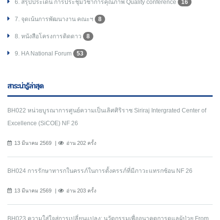
6. สรุปประเด็น การประชุมวิชาการคุณภาพ Quality conference
16
7. จุดเน้นการพัฒนางาน คณะฯ
8
8. หนังสือโครงการติดดาว
8
9. HA National Forum
53
สาระน่ารู้ล่าสุด
BH022 หน่วยบูรณาการศูนย์ความเป็นเลิศศิริราช Siriraj Intergrated Center of
Excellence (SiCOE) NF 26
13 มีนาคม 2569
อ่าน 202 ครั้ง
BH024 การรักษาทารกในครรภ์ในการตั้งครรภ์ที่มีภาวะแทรกซ้อน NF 26
13 มีนาคม 2569
อ่าน 203 ครั้ง
BH023 ความใส่ใจสู่การเปลี่ยนแปลง: นวัตกรรมเพื่ออนาคตการดูแลผู้ป่วย From