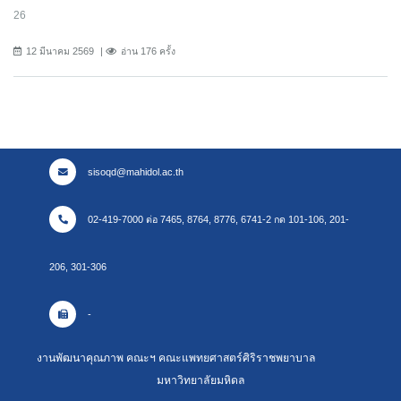
26
12 มีนาคม 2569
อ่าน 176 ครั้ง
sisoqd@mahidol.ac.th
02-419-7000 ต่อ 7465, 8764, 8776, 6741-2 กด 101-106, 201-
206, 301-306
-
งานพัฒนาคุณภาพ คณะฯ คณะแพทยศาสตร์ศิริราชพยาบาล
มหาวิทยาลัยมหิดล