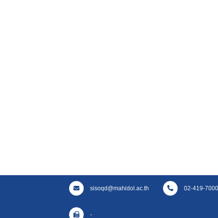
sisoqd@mahidol.ac.th
02-419-7000 
-