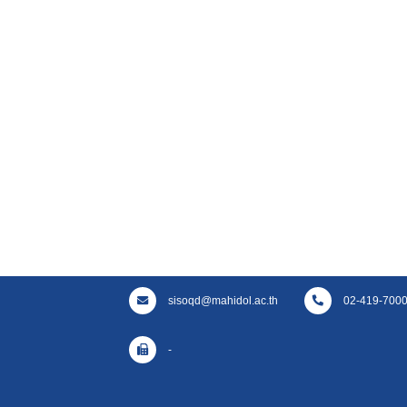
sisoqd@mahidol.ac.th
02-419-7000 
-