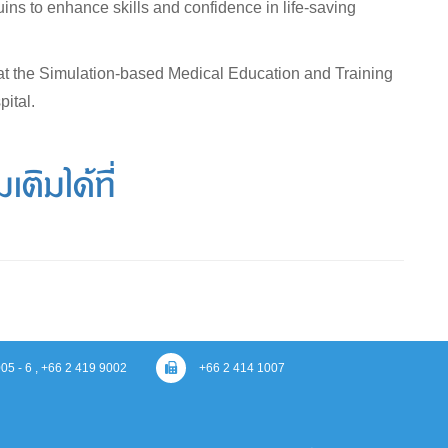
ns to enhance skills and confidence in life-saving
at the Simulation-based Medical Education and Training
ital.
ติมได้ที่
05 - 6 , +66 2 419 9002
+66 2 414 1007