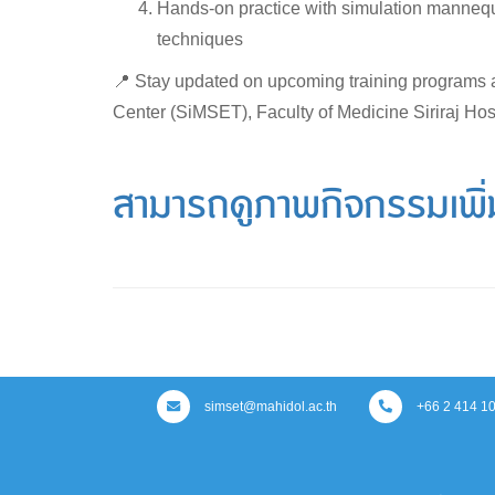
Hands-on practice with simulation mannequi
techniques
📍 Stay updated on upcoming training programs 
Center (SiMSET), Faculty of Medicine Siriraj Hosp
สามารถดูภาพกิจกรรมเพิ่มเ
simset@mahidol.ac.th
+66 2 414 10