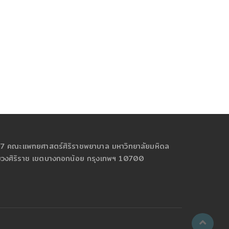
้น 7 คณะแพทยศาสตร์ศิริราชพยาบาล มหาวิทยาลัยมหิดล
แขวงศิริราช เขตบางกอกน้อย กรุงเทพฯ 10700