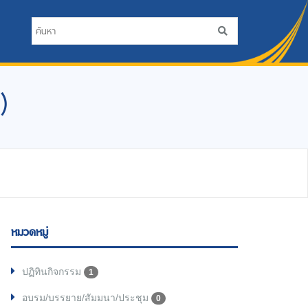
)
หมวดหมู่
ปฏิทินกิจกรรม
1
อบรม/บรรยาย/สัมมนา/ประชุม
0