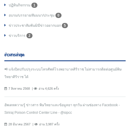
ปฏิทินกิจกรรม
1
อบรม/บรรยาย/สัมมนา/ประชุม
0
ข่าวประชาสัมพันธ์/มีข่าวอยากบอก
5
ข่าวบริการ
2
ข่าวสารล่าสุด
📢 แจ้งปิดปรับปรุงระบบโทรศัพท์โรงพยาบาลศิริราช ไม่สามารถติดต่อศูนย์พิษ
วิทยาศิริราช ได้
7 สิงหาคม 2568
อ่าน 4,626 ครั้ง
อัพเดทความรู้ ข่าวสาร พิษวิทยาและข้อมูลยา ทุกวัน ผ่านช่องทาง Facebook -
Siriraj Poison Control Center Line - @sipcc
28 มีนาคม 2567
อ่าน 3,987 ครั้ง