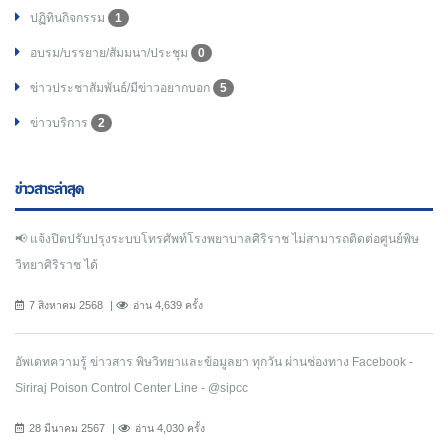
ปฏิทินกิจกรรม
1
อบรม/บรรยาย/สัมมนา/ประชุม
0
ข่าวประชาสัมพันธ์/มีข่าวอยากบอก
5
ข่าวบริการ
2
ข่าวสารล่าสุด
📢 แจ้งปิดปรับปรุงระบบโทรศัพท์โรงพยาบาลศิริราช ไม่สามารถติดต่อศูนย์พิษ
วิทยาศิริราช ได้
7 สิงหาคม 2568
อ่าน 4,639 ครั้ง
อัพเดทความรู้ ข่าวสาร พิษวิทยาและข้อมูลยา ทุกวัน ผ่านช่องทาง Facebook -
Siriraj Poison Control Center Line - @sipcc
28 มีนาคม 2567
อ่าน 4,030 ครั้ง