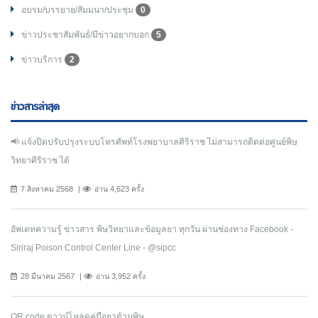
อบรม/บรรยาย/สัมมนา/ประชุม
0
ข่าวประชาสัมพันธ์/มีข่าวอยากบอก
5
ข่าวบริการ
2
ข่าวสารล่าสุด
📢 แจ้งปิดปรับปรุงระบบโทรศัพท์โรงพยาบาลศิริราช ไม่สามารถติดต่อศูนย์พิษ
วิทยาศิริราช ได้
7 สิงหาคม 2568
อ่าน 4,623 ครั้ง
อัพเดทความรู้ ข่าวสาร พิษวิทยาและข้อมูลยา ทุกวัน ผ่านช่องทาง Facebook -
Siriraj Poison Control Center Line - @sipcc
28 มีนาคม 2567
อ่าน 3,952 ครั้ง
QR code ดาวน์โหลดคู่มือยาต้านพิษ