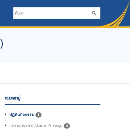
)
หมวดหมู่
ปฏิทินกิจกรรม
1
อบรม/บรรยาย/สัมมนา/ประชุม
0