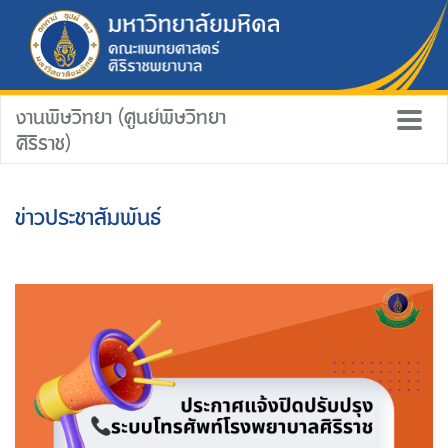
งานพิษวิทยา (ศูนย์พิษวิทยา
ศิริราช)
ข่าวประชาสัมพันธ์