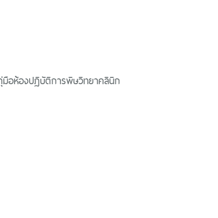
่มือห้องปฏิบัติการพิษวิทยาคลินิก