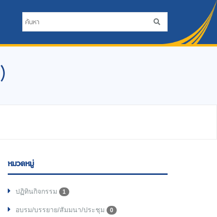
)
หมวดหมู่
ปฏิทินกิจกรรม
1
อบรม/บรรยาย/สัมมนา/ประชุม
0