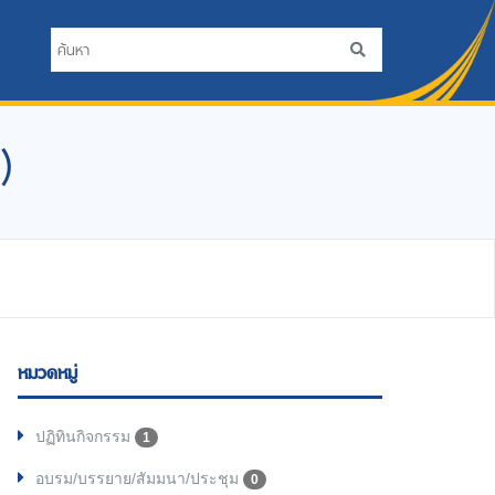
)
หมวดหมู่
ปฏิทินกิจกรรม
1
อบรม/บรรยาย/สัมมนา/ประชุม
0