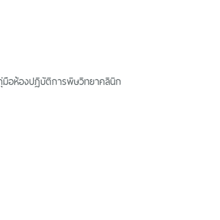
่มือห้องปฏิบัติการพิษวิทยาคลินิก