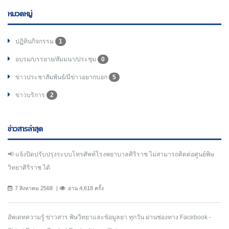
หมวดหมู่
ปฏิทินกิจกรรม
1
อบรม/บรรยาย/สัมมนา/ประชุม
0
ข่าวประชาสัมพันธ์/มีข่าวอยากบอก
5
ข่าวบริการ
2
ข่าวสารล่าสุด
📢 แจ้งปิดปรับปรุงระบบโทรศัพท์โรงพยาบาลศิริราช ไม่สามารถติดต่อศูนย์พิษ
วิทยาศิริราช ได้
7 สิงหาคม 2568
อ่าน 4,618 ครั้ง
อัพเดทความรู้ ข่าวสาร พิษวิทยาและข้อมูลยา ทุกวัน ผ่านช่องทาง Facebook -