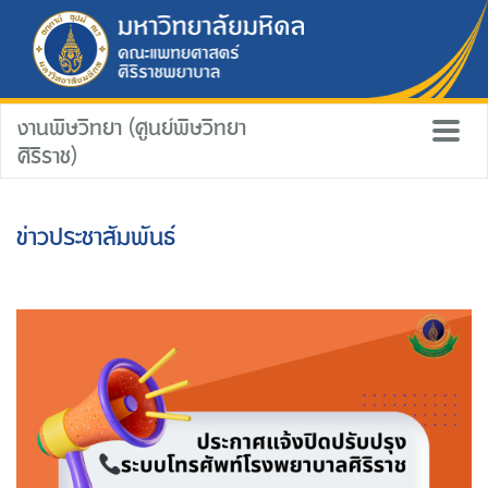
งานพิษวิทยา (ศูนย์พิษวิทยา
ศิริราช)
ข่าวประชาสัมพันธ์