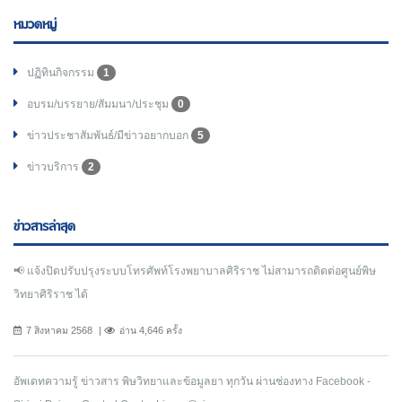
หมวดหมู่
ปฏิทินกิจกรรม
1
อบรม/บรรยาย/สัมมนา/ประชุม
0
ข่าวประชาสัมพันธ์/มีข่าวอยากบอก
5
ข่าวบริการ
2
ข่าวสารล่าสุด
📢 แจ้งปิดปรับปรุงระบบโทรศัพท์โรงพยาบาลศิริราช ไม่สามารถติดต่อศูนย์พิษ
วิทยาศิริราช ได้
7 สิงหาคม 2568
อ่าน 4,646 ครั้ง
อัพเดทความรู้ ข่าวสาร พิษวิทยาและข้อมูลยา ทุกวัน ผ่านช่องทาง Facebook -