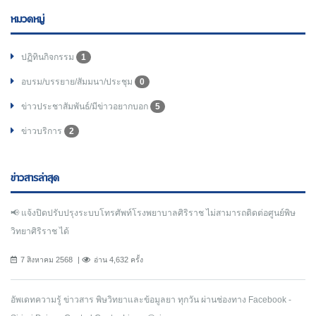
หมวดหมู่
ปฏิทินกิจกรรม
1
อบรม/บรรยาย/สัมมนา/ประชุม
0
ข่าวประชาสัมพันธ์/มีข่าวอยากบอก
5
ข่าวบริการ
2
ข่าวสารล่าสุด
📢 แจ้งปิดปรับปรุงระบบโทรศัพท์โรงพยาบาลศิริราช ไม่สามารถติดต่อศูนย์พิษ
วิทยาศิริราช ได้
7 สิงหาคม 2568
อ่าน 4,632 ครั้ง
อัพเดทความรู้ ข่าวสาร พิษวิทยาและข้อมูลยา ทุกวัน ผ่านช่องทาง Facebook -