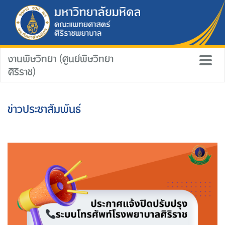
งานพิษวิทยา (ศูนย์พิษวิทยา
ศิริราช)
ข่าวประชาสัมพันธ์