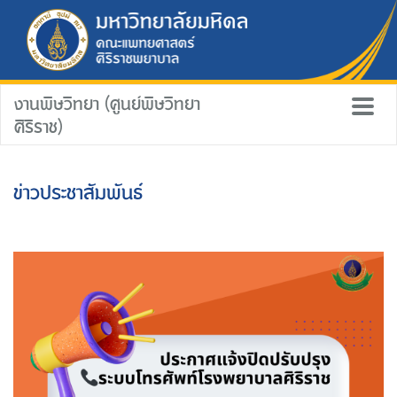
งานพิษวิทยา (ศูนย์พิษวิทยา
ศิริราช)
ข่าวประชาสัมพันธ์