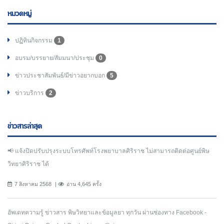
หมวดหมู่
ปฏิทินกิจกรรม
1
อบรม/บรรยาย/สัมมนา/ประชุม
0
ข่าวประชาสัมพันธ์/มีข่าวอยากบอก
5
ข่าวบริการ
2
ข่าวสารล่าสุด
📢 แจ้งปิดปรับปรุงระบบโทรศัพท์โรงพยาบาลศิริราช ไม่สามารถติดต่อศูนย์พิษ
วิทยาศิริราช ได้
7 สิงหาคม 2568
อ่าน 4,645 ครั้ง
อัพเดทความรู้ ข่าวสาร พิษวิทยาและข้อมูลยา ทุกวัน ผ่านช่องทาง Facebook -